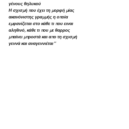
γένους θηλυκού
Η σχισμή που έχει τη μορφή μίας
ακανόνιστης γραμμής η οποία
εμφανίζεται στο κάθε τι που ειναι
αληθινό, κάθε τι που με θαρρος
μπαίνει μπροστά και απο τη σχισμή
γεννά και αναγεννιέται''
Subscribe to our newsletter!
Submit
4th floor Praxitelous 33 Athens, Greece 105,61| tel: