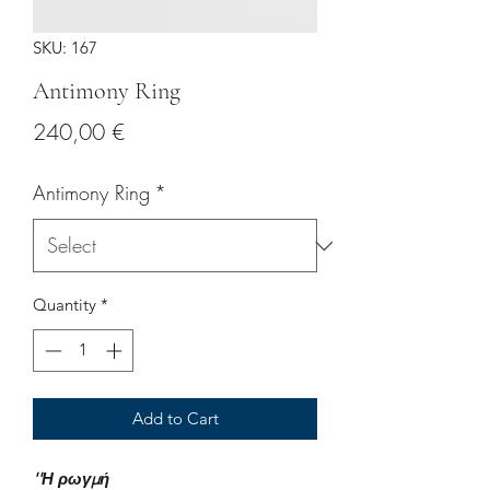
SKU: 167
Antimony Ring
Price
240,00 €
Antimony Ring
*
Quantity
*
Add to Cart
''Η ρωγμή